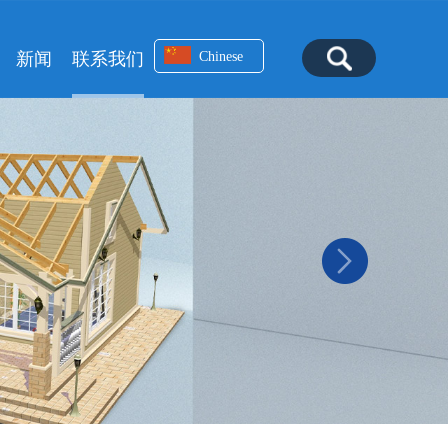
新闻
联系我们
Chinese